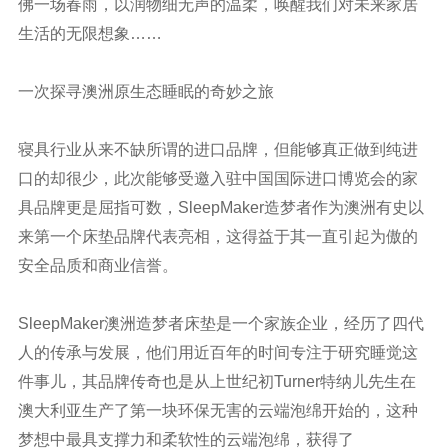
佛一场春雨，以润物细无声的温柔，唤醒我们对未来家居
生活的无限想象……
一次探寻澳洲原生态睡眠的奇妙之旅
寝具行业从来不缺所谓的进口品牌，但能够真正做到纯进
口的却很少，此次能够受邀入驻中国国际进口博览会的家
具品牌更是屈指可数，SleepMaker造梦者作为澳洲有史以
来第一个床垫品牌代表亮相，这得益于其一直引起为傲的
安全品质和商业信誉。
SleepMaker澳洲造梦者床垫是一个家族企业，经历了四代
人的传承与发展，他们用近百年的时间专注于研究睡觉这
件事儿，其品牌传奇也是从上世纪初Turner特纳儿先生在
澳大利亚生产了第一块环保无害的云端泡绵开始的，这种
梦想中最具支撑力和柔软性的云端泡绵，获得了