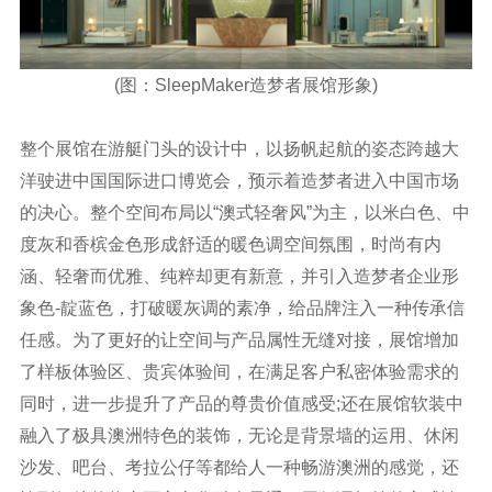
(图：SleepMaker造梦者展馆形象)
整个展馆在游艇门头的设计中，以扬帆起航的姿态跨越大
洋驶进中国国际进口博览会，预示着造梦者进入中国市场
的决心。整个空间布局以“澳式轻奢风”为主，以米白色、中
度灰和香槟金色形成舒适的暖色调空间氛围，时尚有内
涵、轻奢而优雅、纯粹却更有新意，并引入造梦者企业形
象色-靛蓝色，打破暖灰调的素净，给品牌注入一种传承信
任感。为了更好的让空间与产品属性无缝对接，展馆增加
了样板体验区、贵宾体验间，在满足客户私密体验需求的
同时，进一步提升了产品的尊贵价值感受;还在展馆软装中
融入了极具澳洲特色的装饰，无论是背景墙的运用、休闲
沙发、吧台、考拉公仔等都给人一种畅游澳洲的感觉，还