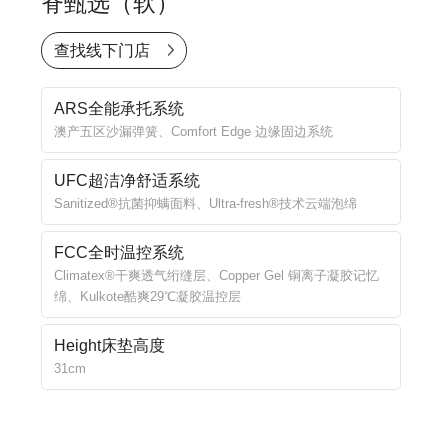
脊甄选（软）
查找线下门店
ARS全能承托系统
澳产五区沙漏弹簧、Comfort Edge 边缘固边系统
UFC超洁净舒适系统
Sanitized®抗菌抑螨面料、Ultra-fresh®技术云端泡绵
FCC全时温控系统
Climatex®干爽透气绗缝层、Copper Gel 铜离子凝胶记忆
绵、Kulkote酷爽29℃凝胶温控层
Height床垫高度
31cm