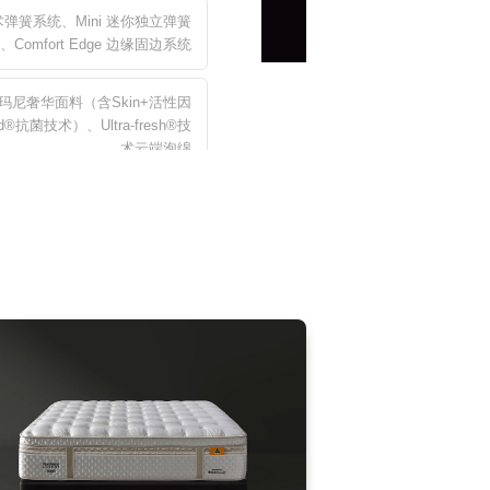
弹簧系统、Mini 迷你独立弹簧
、Comfort Edge 边缘固边系统
玛尼奢华面料（含Skin+活性因
ard®抗菌技术）、Ultra-fresh®技
术云端泡绵
干爽透气绗缝层、蚕丝/山羊绒/羊毛混
raphene微循环石墨烯记忆绵、
离子凝胶记忆绵、Kulkote酷爽29℃
凝胶温控层
33cm