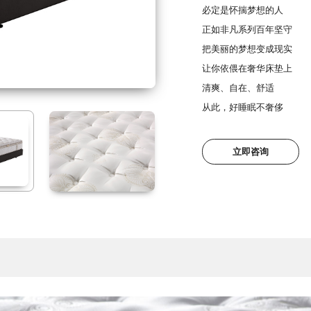
必定是怀揣梦想的人
正如非凡系列百年坚守
把美丽的梦想变成现实
让你依偎在奢华床垫上
清爽、自在、舒适
从此，好睡眠不奢侈
立即咨询