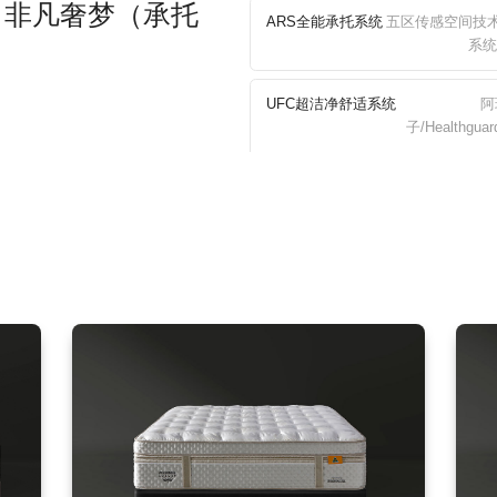
IRM 非凡奢梦（承托
ARS全能承托系统
五区传感空间技术
系统
UFC超洁净舒适系统
阿
子/Healthgu
FCC全时温控系统
Climatex®
纺纤维层、G
Copper Gel铜
Height床垫高度